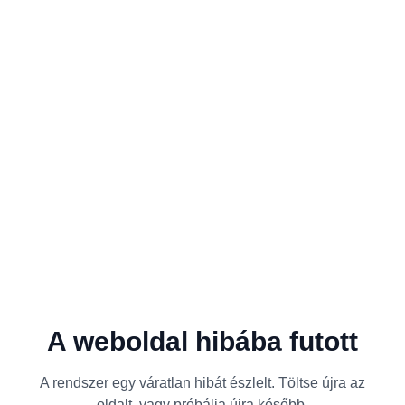
A weboldal hibába futott
A rendszer egy váratlan hibát észlelt. Töltse újra az
oldalt, vagy próbálja újra később.