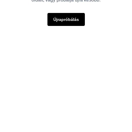
Újrapróbálás