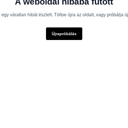
A weboldal hibába futott
egy váratlan hibát észlelt. Töltse újra az oldalt, vagy próbálja 
Újrapróbálás