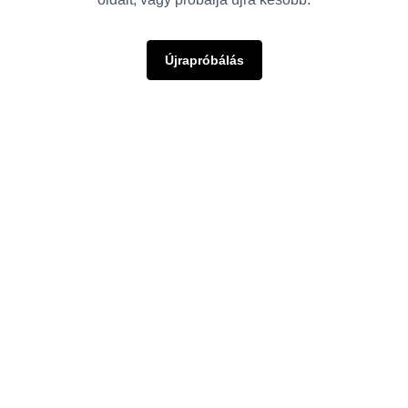
Újrapróbálás