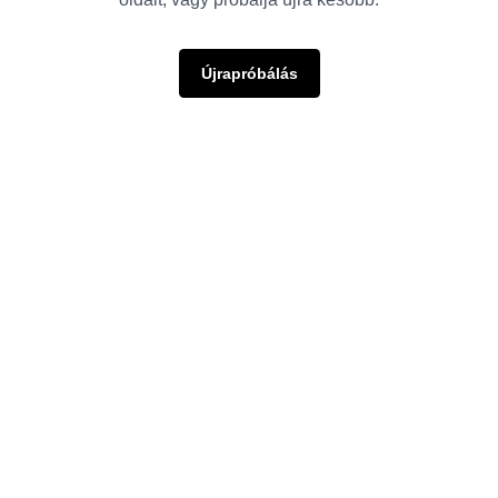
Újrapróbálás