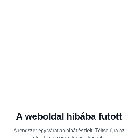
A weboldal hibába futott
A rendszer egy váratlan hibát észlelt. Töltse újra az
oldalt, vagy próbálja újra később.