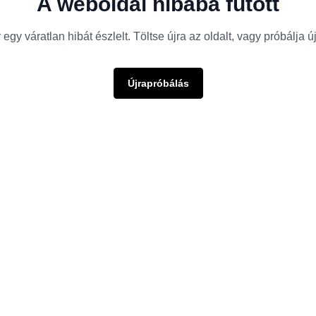
A weboldal hibába futott
egy váratlan hibát észlelt. Töltse újra az oldalt, vagy próbálja 
Újrapróbálás