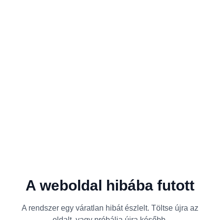
A weboldal hibába futott
A rendszer egy váratlan hibát észlelt. Töltse újra az
oldalt, vagy próbálja újra később.