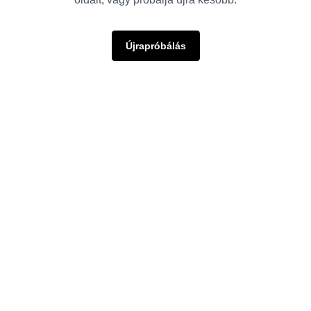
Újrapróbálás