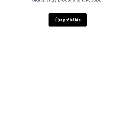
Újrapróbálás