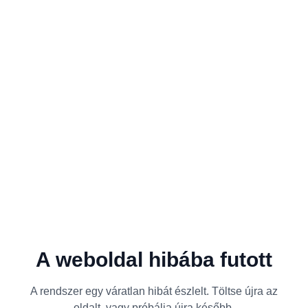
A weboldal hibába futott
A rendszer egy váratlan hibát észlelt. Töltse újra az
oldalt, vagy próbálja újra később.