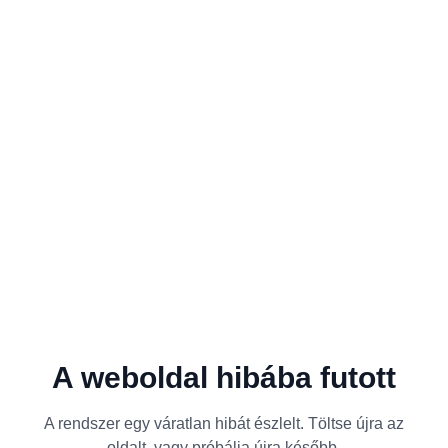
A weboldal hibába futott
A rendszer egy váratlan hibát észlelt. Töltse újra az
oldalt, vagy próbálja újra később.