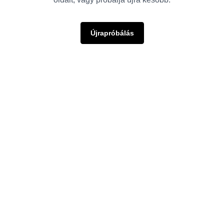
Újrapróbálás