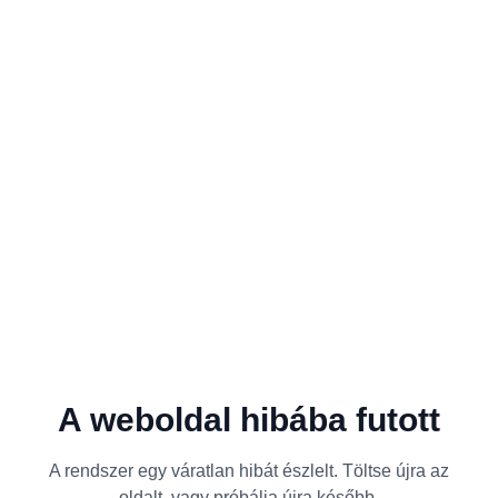
A weboldal hibába futott
A rendszer egy váratlan hibát észlelt. Töltse újra az
oldalt, vagy próbálja újra később.