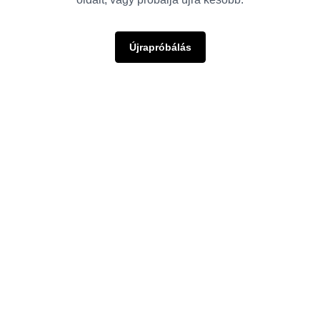
Újrapróbálás