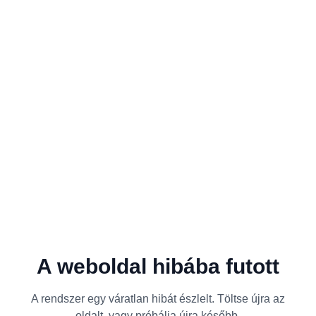
A weboldal hibába futott
A rendszer egy váratlan hibát észlelt. Töltse újra az
oldalt, vagy próbálja újra később.