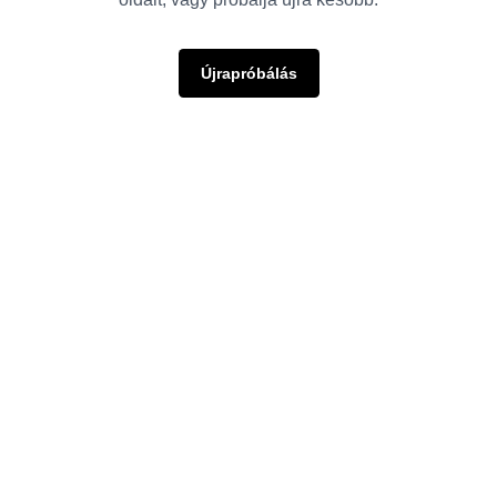
Újrapróbálás