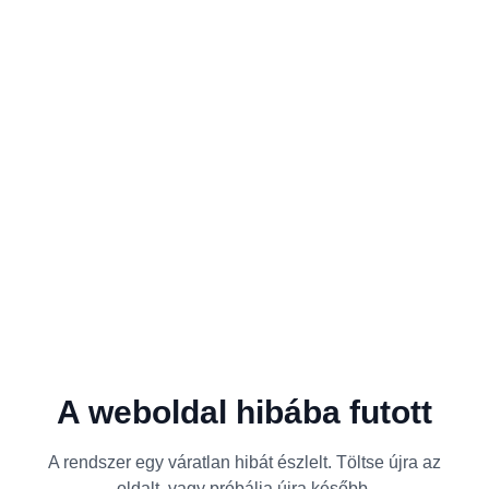
A weboldal hibába futott
A rendszer egy váratlan hibát észlelt. Töltse újra az
oldalt, vagy próbálja újra később.