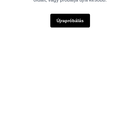
Újrapróbálás