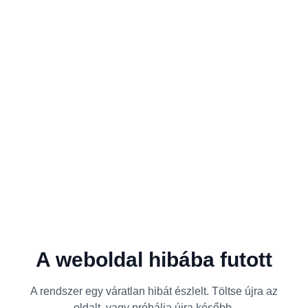
A weboldal hibába futott
A rendszer egy váratlan hibát észlelt. Töltse újra az
oldalt, vagy próbálja újra később.