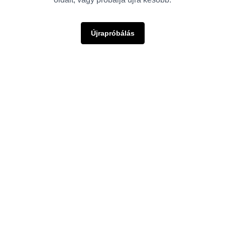
Újrapróbálás