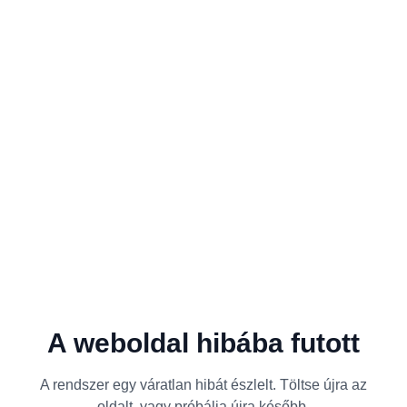
A weboldal hibába futott
A rendszer egy váratlan hibát észlelt. Töltse újra az
oldalt, vagy próbálja újra később.