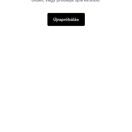
Újrapróbálás