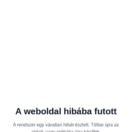
A weboldal hibába futott
A rendszer egy váratlan hibát észlelt. Töltse újra az
oldalt, vagy próbálja újra később.