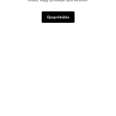
Újrapróbálás