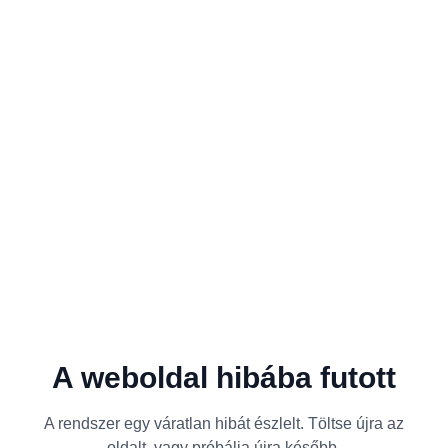
A weboldal hibába futott
A rendszer egy váratlan hibát észlelt. Töltse újra az
oldalt, vagy próbálja újra később.