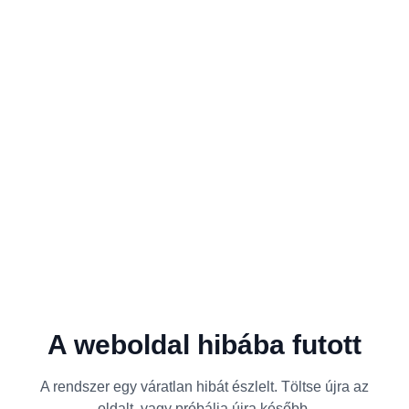
A weboldal hibába futott
A rendszer egy váratlan hibát észlelt. Töltse újra az
oldalt, vagy próbálja újra később.