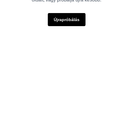
Újrapróbálás