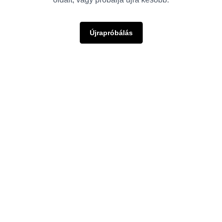
Újrapróbálás