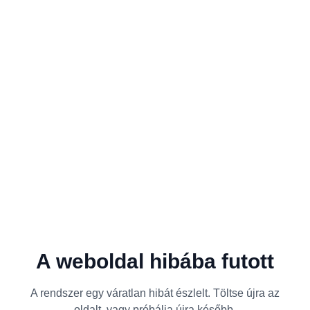
A weboldal hibába futott
A rendszer egy váratlan hibát észlelt. Töltse újra az
oldalt, vagy próbálja újra később.