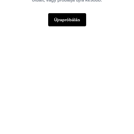
Újrapróbálás