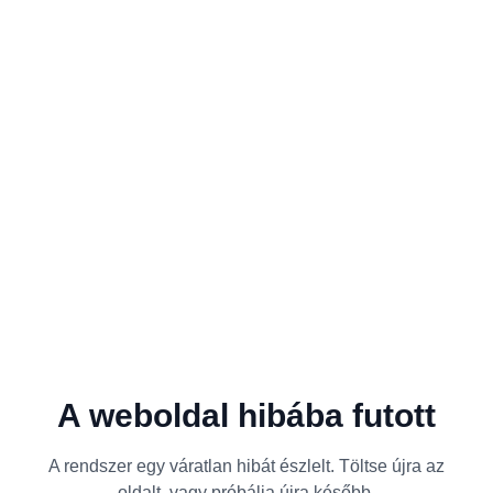
A weboldal hibába futott
A rendszer egy váratlan hibát észlelt. Töltse újra az
oldalt, vagy próbálja újra később.