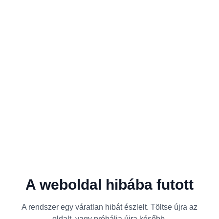
A weboldal hibába futott
A rendszer egy váratlan hibát észlelt. Töltse újra az
oldalt, vagy próbálja újra később.