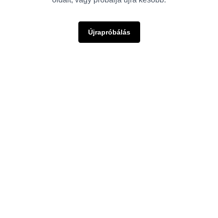
Újrapróbálás