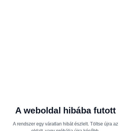
A weboldal hibába futott
A rendszer egy váratlan hibát észlelt. Töltse újra az
oldalt, vagy próbálja újra később.