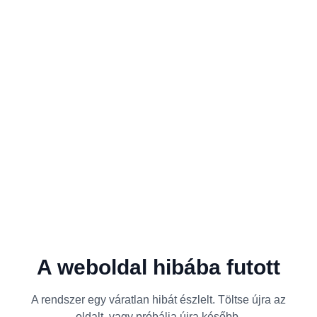
A weboldal hibába futott
A rendszer egy váratlan hibát észlelt. Töltse újra az
oldalt, vagy próbálja újra később.