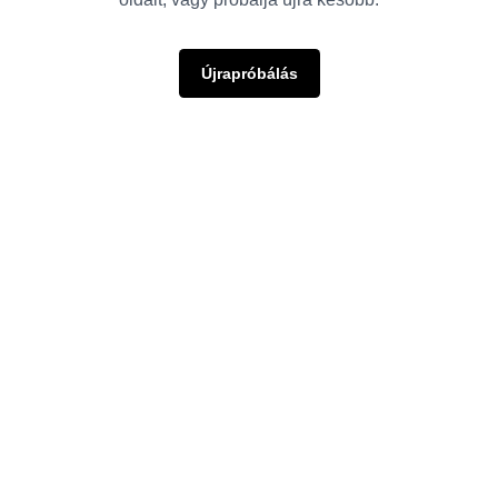
Újrapróbálás