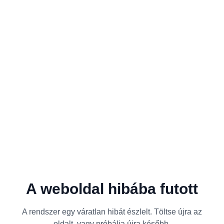
A weboldal hibába futott
A rendszer egy váratlan hibát észlelt. Töltse újra az
oldalt, vagy próbálja újra később.