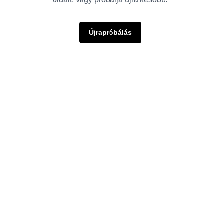
Újrapróbálás