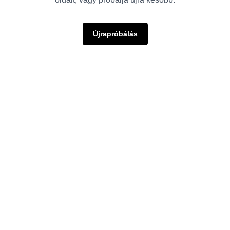
Újrapróbálás