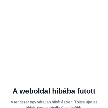
A weboldal hibába futott
A rendszer egy váratlan hibát észlelt. Töltse újra az
oldalt, vagy próbálja újra később.