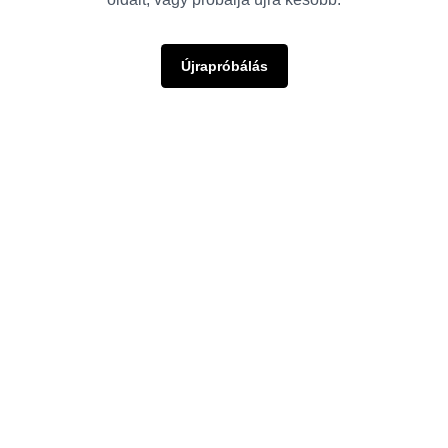
Újrapróbálás