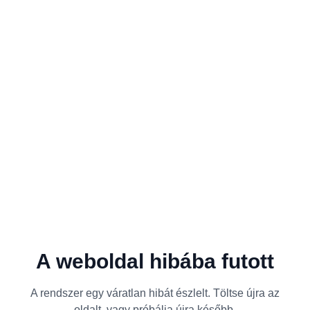
A weboldal hibába futott
A rendszer egy váratlan hibát észlelt. Töltse újra az
oldalt, vagy próbálja újra később.