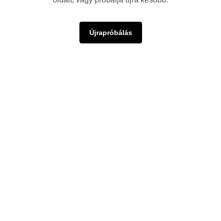
Újrapróbálás