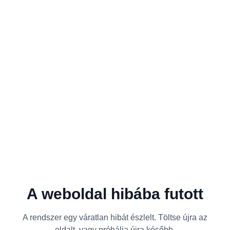
A weboldal hibába futott
A rendszer egy váratlan hibát észlelt. Töltse újra az
oldalt, vagy próbálja újra később.