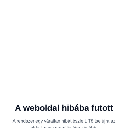
A weboldal hibába futott
A rendszer egy váratlan hibát észlelt. Töltse újra az
oldalt, vagy próbálja újra később.