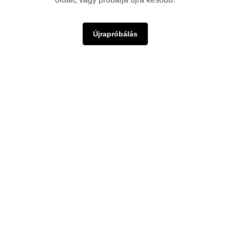
Újrapróbálás