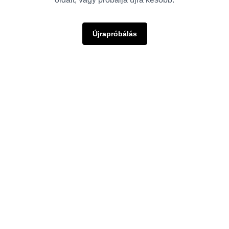
Újrapróbálás