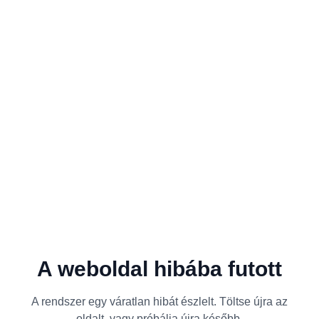
A weboldal hibába futott
A rendszer egy váratlan hibát észlelt. Töltse újra az
oldalt, vagy próbálja újra később.