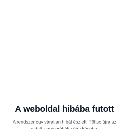
A weboldal hibába futott
A rendszer egy váratlan hibát észlelt. Töltse újra az
oldalt, vagy próbálja újra később.