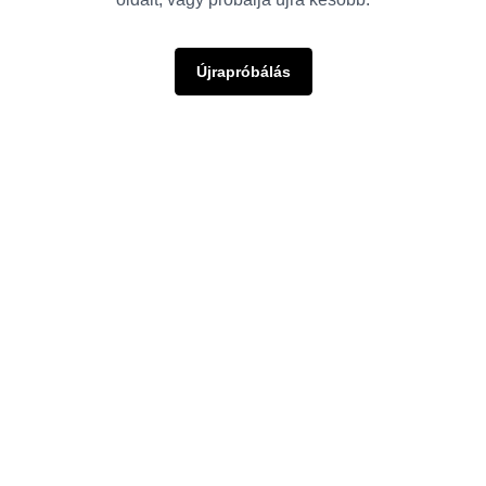
Újrapróbálás