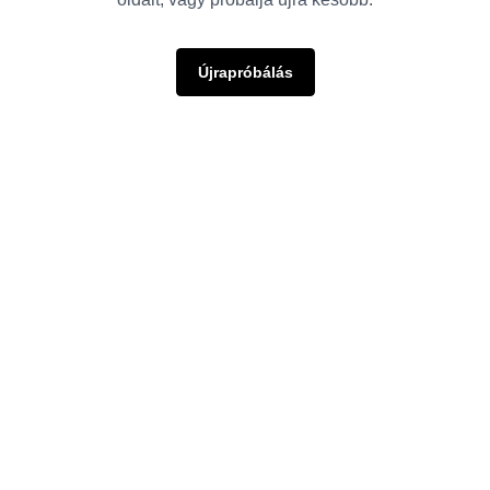
Újrapróbálás