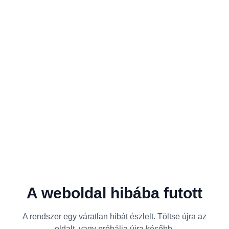
A weboldal hibába futott
A rendszer egy váratlan hibát észlelt. Töltse újra az
oldalt, vagy próbálja újra később.