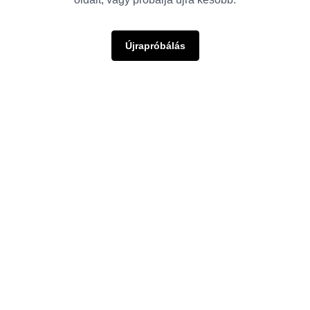
Újrapróbálás