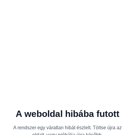
A weboldal hibába futott
A rendszer egy váratlan hibát észlelt. Töltse újra az
oldalt, vagy próbálja újra később.