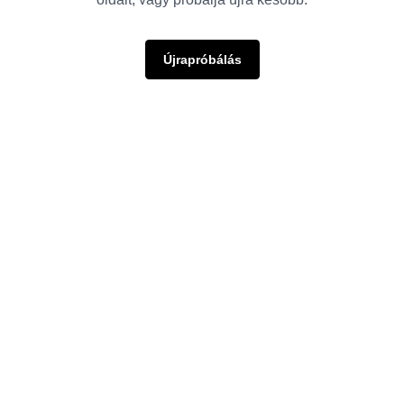
Újrapróbálás