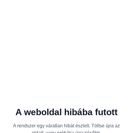
A weboldal hibába futott
A rendszer egy váratlan hibát észlelt. Töltse újra az
oldalt, vagy próbálja újra később.