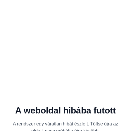
A weboldal hibába futott
A rendszer egy váratlan hibát észlelt. Töltse újra az
oldalt, vagy próbálja újra később.