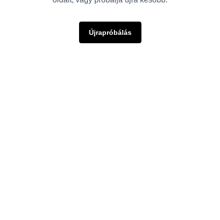
Újrapróbálás