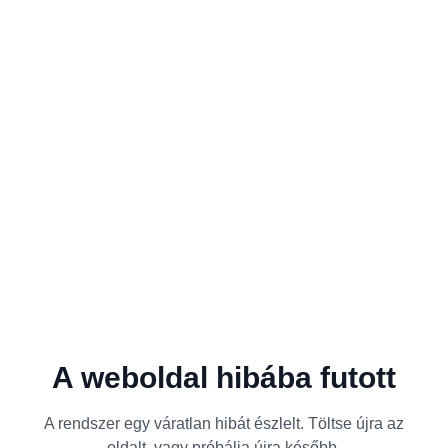
A weboldal hibába futott
A rendszer egy váratlan hibát észlelt. Töltse újra az
oldalt, vagy próbálja újra később.