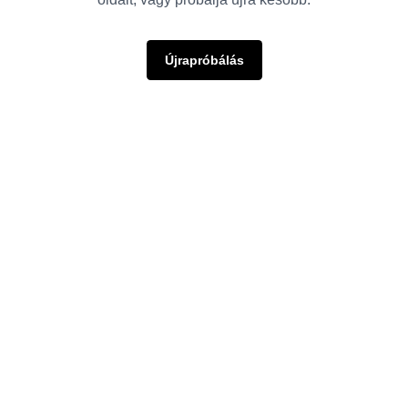
Újrapróbálás