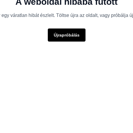
A weboldal hibába futott
egy váratlan hibát észlelt. Töltse újra az oldalt, vagy próbálja 
Újrapróbálás