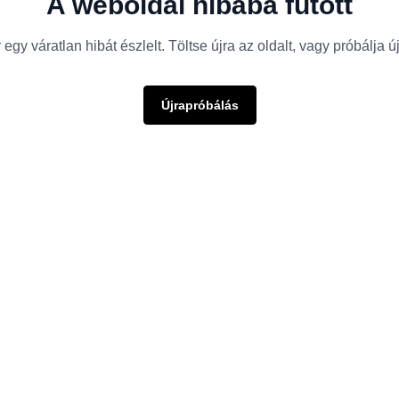
A weboldal hibába futott
egy váratlan hibát észlelt. Töltse újra az oldalt, vagy próbálja 
Újrapróbálás