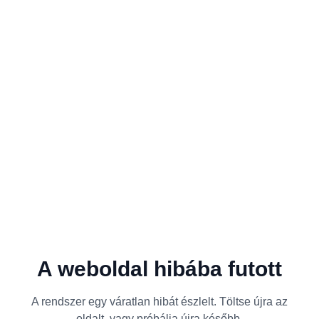
A weboldal hibába futott
A rendszer egy váratlan hibát észlelt. Töltse újra az
oldalt, vagy próbálja újra később.