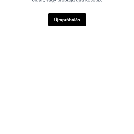
Újrapróbálás