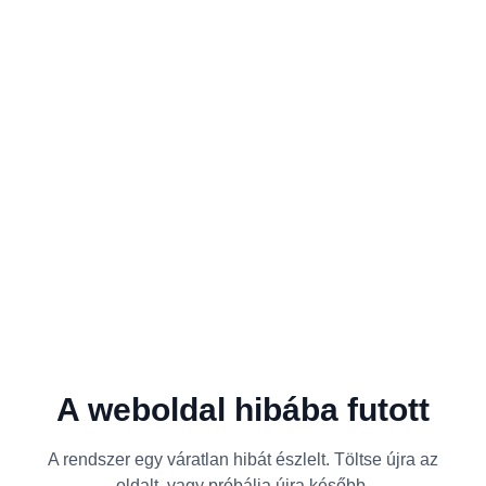
A weboldal hibába futott
A rendszer egy váratlan hibát észlelt. Töltse újra az
oldalt, vagy próbálja újra később.