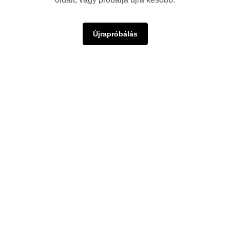
Újrapróbálás