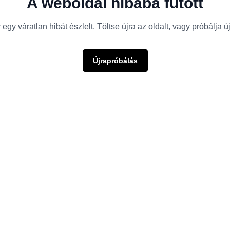
A weboldal hibába futott
egy váratlan hibát észlelt. Töltse újra az oldalt, vagy próbálja 
Újrapróbálás