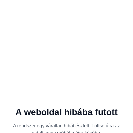
A weboldal hibába futott
A rendszer egy váratlan hibát észlelt. Töltse újra az
oldalt, vagy próbálja újra később.