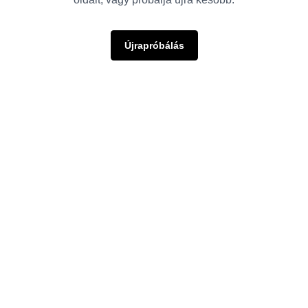
Újrapróbálás