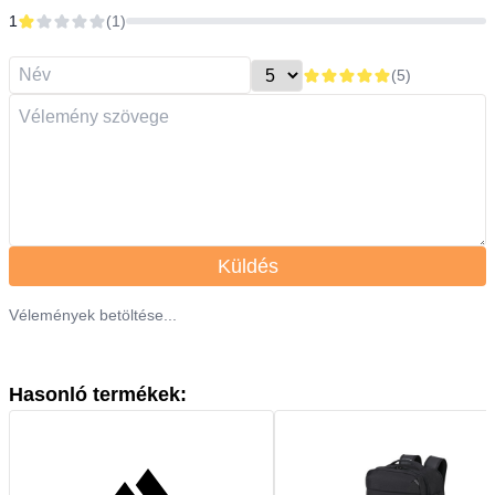
1
(
1
)
(
5
)
Küldés
Vélemények betöltése...
Hasonló termékek: