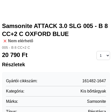
Samsonite ATTACK 3.0 SLG 005 - B 8
CC+2 C OXFORD BLUE
Nem elérhető
005 - B 8 CC+2 C
20 790
Ft
Részletek
Gyártói cikkszám
:
161482-1647
Kategória
:
Kis bőrtárgyak
Márka
:
Samsonite
Típus
:
Pénztárca