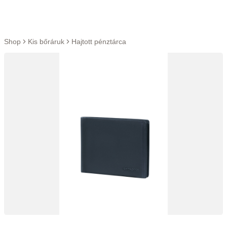
Ugrás a tartalomra
Shop
Kis bőráruk
Hajtott pénztárca