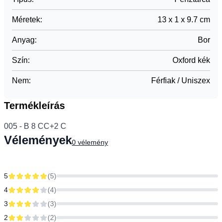
Méretek
:
13 x 1 x 9.7 cm
Anyag
:
Bor
Szín
:
Oxford kék
Nem
:
Férfiak / Uniszex
Termékleírás
005 - B 8 CC+2 C
Vélemények
0
vélemény
5
(
5
)
4
(
4
)
3
(
3
)
2
(
2
)