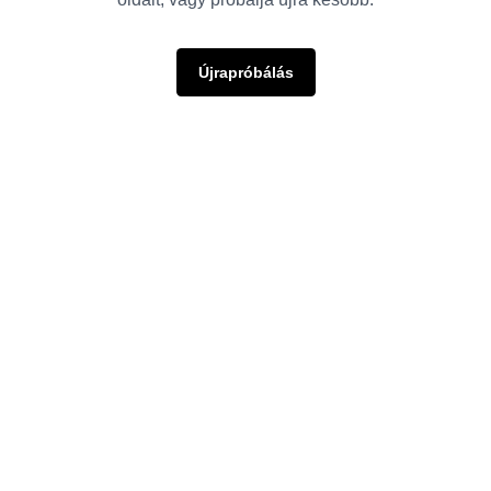
Újrapróbálás