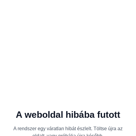
A weboldal hibába futott
A rendszer egy váratlan hibát észlelt. Töltse újra az
oldalt, vagy próbálja újra később.