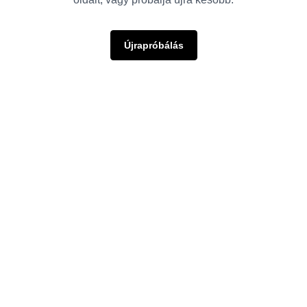
Újrapróbálás