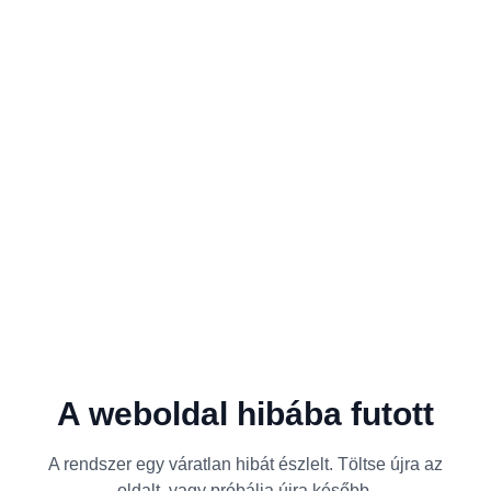
A weboldal hibába futott
A rendszer egy váratlan hibát észlelt. Töltse újra az
oldalt, vagy próbálja újra később.