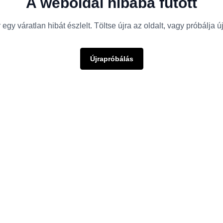
A weboldal hibába futott
egy váratlan hibát észlelt. Töltse újra az oldalt, vagy próbálja 
Újrapróbálás