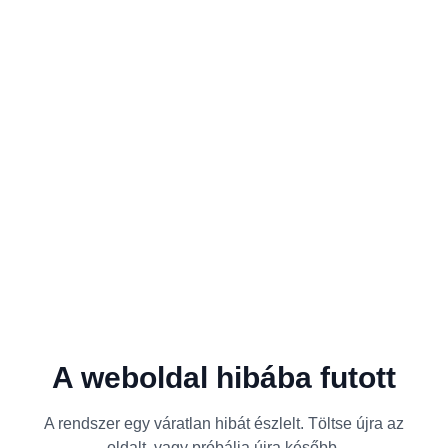
A weboldal hibába futott
A rendszer egy váratlan hibát észlelt. Töltse újra az
oldalt, vagy próbálja újra később.