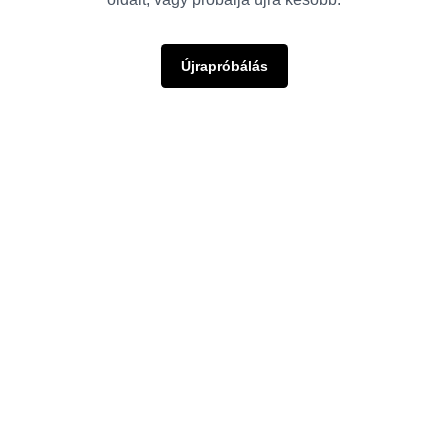
Újrapróbálás