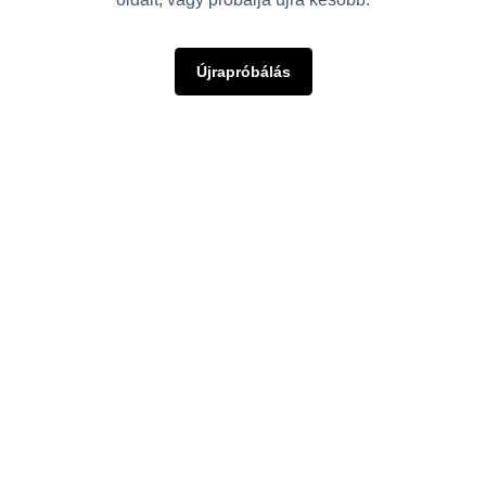
Újrapróbálás