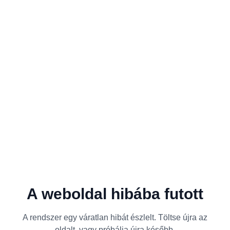
A weboldal hibába futott
A rendszer egy váratlan hibát észlelt. Töltse újra az
oldalt, vagy próbálja újra később.