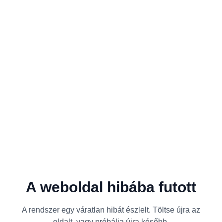
A weboldal hibába futott
A rendszer egy váratlan hibát észlelt. Töltse újra az
oldalt, vagy próbálja újra később.