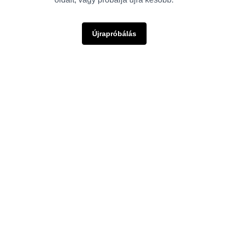
Újrapróbálás