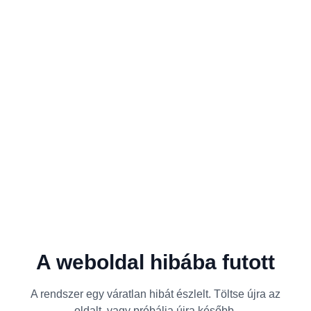
A weboldal hibába futott
A rendszer egy váratlan hibát észlelt. Töltse újra az
oldalt, vagy próbálja újra később.