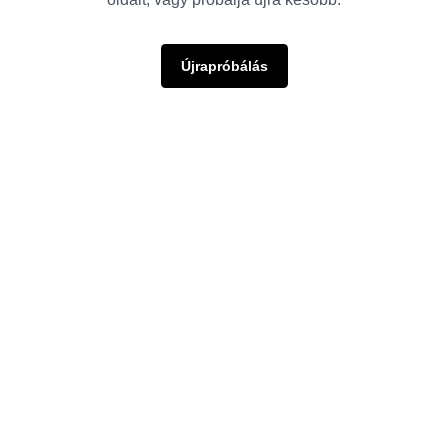
Újrapróbálás