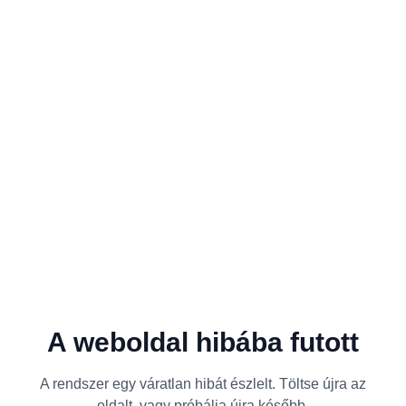
A weboldal hibába futott
A rendszer egy váratlan hibát észlelt. Töltse újra az
oldalt, vagy próbálja újra később.