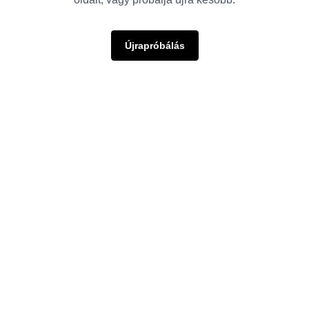
Újrapróbálás