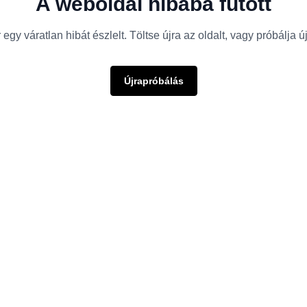
A weboldal hibába futott
egy váratlan hibát észlelt. Töltse újra az oldalt, vagy próbálja 
Újrapróbálás