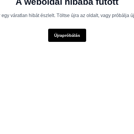
A weboldal hibába futott
egy váratlan hibát észlelt. Töltse újra az oldalt, vagy próbálja 
Újrapróbálás